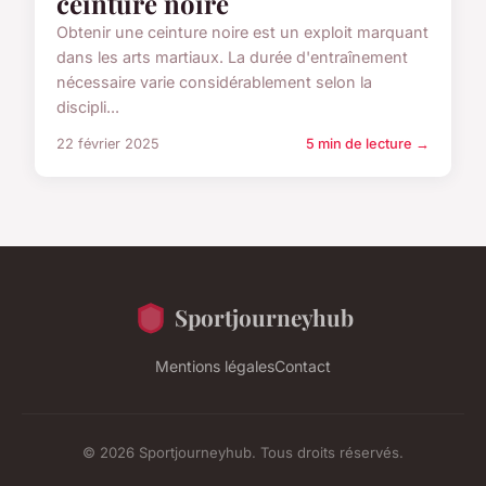
ceinture noire
Obtenir une ceinture noire est un exploit marquant
dans les arts martiaux. La durée d'entraînement
nécessaire varie considérablement selon la
discipli...
22 février 2025
5 min de lecture →
Sportjourneyhub
Mentions légales
Contact
© 2026 Sportjourneyhub. Tous droits réservés.